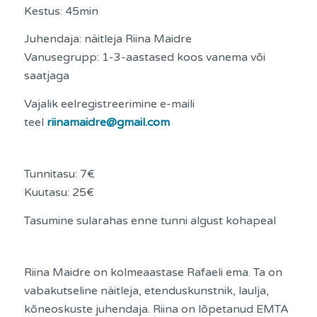
Kestus: 45min
Juhendaja: näitleja Riina Maidre
Vanusegrupp: 1-3-aastased koos vanema või
saatjaga
Vajalik eelregistreerimine e-maili
teel
riinamaidre@gmail.com
Tunnitasu: 7€
Kuutasu: 25€
Tasumine sularahas enne tunni algust kohapeal
Riina Maidre on kolmeaastase Rafaeli ema. Ta on
vabakutseline näitleja, etenduskunstnik, laulja,
kõneoskuste juhendaja. Riina on lõpetanud EMTA