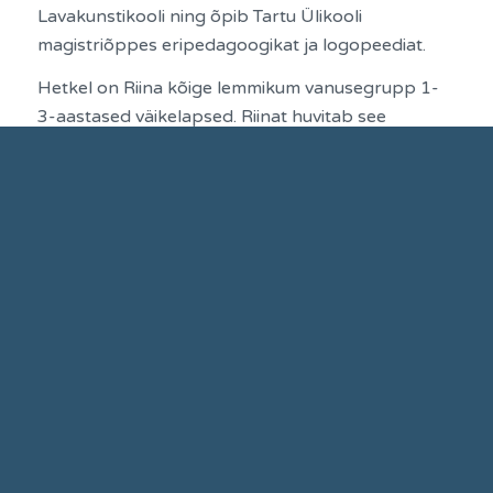
Lavakunstikooli ning õpib Tartu Ülikooli
magistriõppes eripedagoogikat ja logopeediat.
Hetkel on Riina kõige lemmikum vanusegrupp 1-
3-aastased väikelapsed. Riinat huvitab see
tunnetuslik protsess, kuidas laps hakkab tajuma
keelt ja kõnet; kuidas laulumäng aitab luua
kontakti isiksuse emotsionaalsuse ja
eneseväljenduse vahel.
Riina usub, et läbi rütmide ja helide õpib laps
tajuma ümbritsevat maailma ning liikumise kaudu
tunnetama iseennast. Läbi mängimise hakkab laps
end väljendama ning teistega koos olemisest
rõõmu tundma. Olulisel kohal on juhendaja vahetu
kontakt lapsega.
Tundides kasutatakse muusika tegemiseks
peamiselt oma häält ning pille, istutakse põrandal